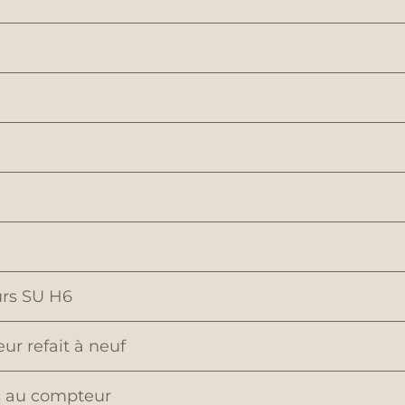
urs SU H6
r refait à neuf
s au compteur