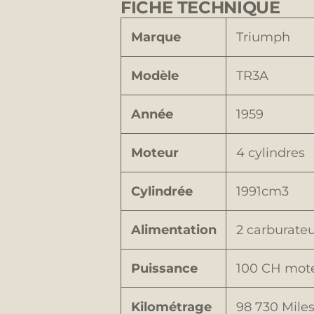
FICHE TECHNIQUE
Marque
Triumph
Modèle
TR3A
Année
1959
Moteur
4 cylindres
Cylindrée
1991cm3
Alimentation
2 carburate
Puissance
100 CH moteu
Kilométrage
98 730 Mile