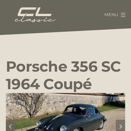
Aller
au
MENU
contenu
CL-
Classic
Porsche 356 SC
1964 Coupé