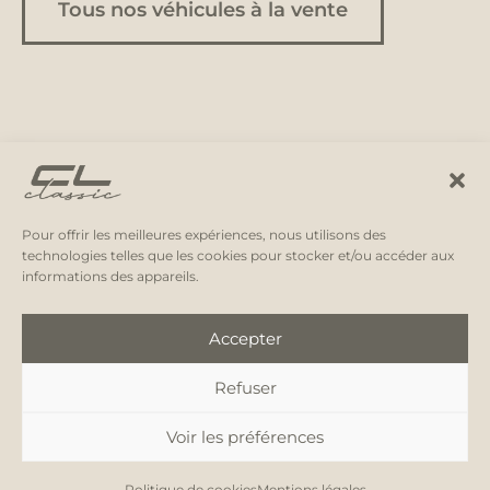
Tous nos véhicules à la vente
Pour offrir les meilleures expériences, nous utilisons des
technologies telles que les cookies pour stocker et/ou accéder aux
informations des appareils.
Accepter
Refuser
Instagram
Facebook
E-
mail
Mentions légales
Voir les préférences
ACHAT & VENTE DE VÉHICULES DE COLLECTION À BLOIS - © 2026 CL CLASSIC
Politique de cookies
Mentions légales