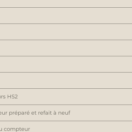
urs HS2
r préparé et refait à neuf
au compteur