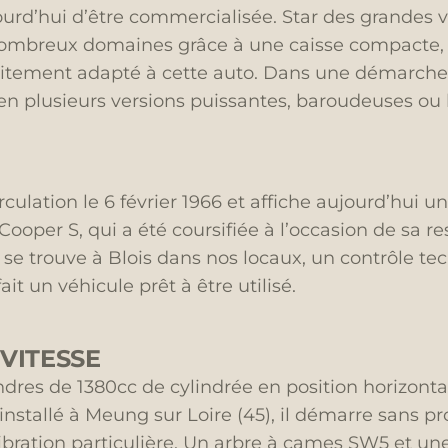
rd’hui d’être commercialisée. Star des grandes vil
e nombreux domaines grâce à une caisse compacte, 
rfaitement adapté à cette auto. Dans une démarche
ne en plusieurs versions puissantes, baroudeuses o
culation le 6 février 1966 et affiche aujourd’hui 
Cooper S, qui a été coursifiée à l’occasion de sa r
se trouve à Blois dans nos locaux, un contrôle tech
ait un véhicule prêt à être utilisé.
VITESSE
indres de 1380cc de cylindrée en position horizont
nstallé à Meung sur Loire (45), il démarre sans pro
bration particulière. Un arbre à cames SW5 et u