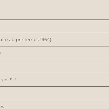
uite au printemps 1964)
s
eurs SU
es