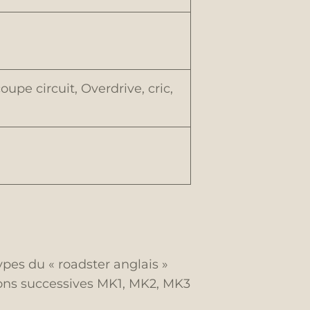
upe circuit, Overdrive, cric,
es du « roadster anglais »
sions successives MK1, MK2, MK3