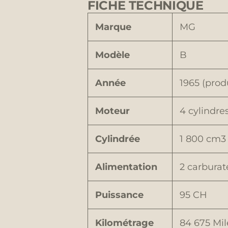
FICHE TECHNIQUE
Marque
MG
Modèle
B
Année
1965 (prod
Moteur
4 cylindre
Cylindrée
1 800 cm3
Alimentation
2 carburat
Puissance
95 CH
Kilométrage
84 675 Mil