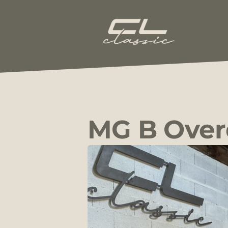
Aller
au
contenu
CL-
Classic
MG B Over