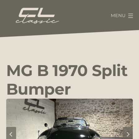
Aller
au
MENU
contenu
CL-
Classic
MG B 1970 Split
Bumper