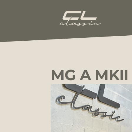
Aller
au
contenu
CL-
Classic
MG A MKII