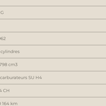
G
962
 cylindres
 798 cm3
 carburateurs SU H4
4 CH
0 164 km