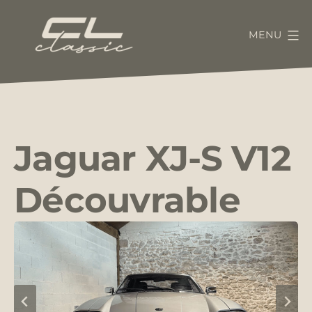
Aller
au
MENU
contenu
CL-
Classic
Jaguar XJ-S V12
Découvrable